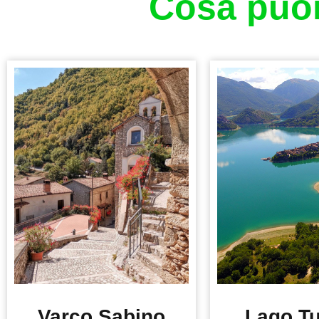
Cosa puoi 
Varco Sabino
Lago T