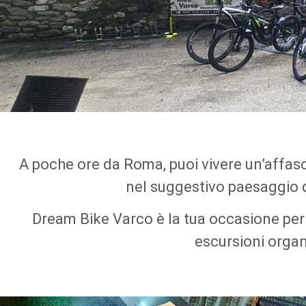
Dream B
Varc
A poche ore da Roma, puoi vivere un’affa
nel suggestivo paesaggio 
Noleggia la tua E
Dream Bike Varco è la tua occasione per 
immergiti nella 
escursioni organ