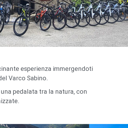
ike
o
scinante esperienza immergendoti
del Varco Sabino.
-Bike e
una pedalata tra la natura, con
natura
izzate.